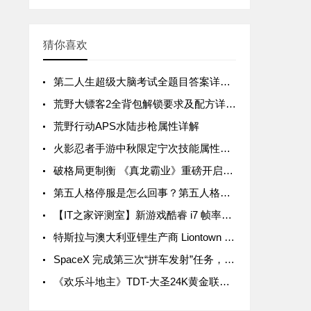
猜你喜欢
第二人生超级大脑考试全题目答案详解汇总
荒野大镖客2全背包解锁要求及配方详解汇总
荒野行动APS水陆步枪属性详解
火影忍者手游中秋限定宁次技能属性详解
破格局更制衡 《真龙霸业》重磅开启SLG3.0时代
第五人格停服是怎么回事？第五人格停服公告一览
【IT之家评测室】新游戏酷睿 i7 帧率领先 15%，拯救者 Y9000P 与 R9000P 进一步拉开差距
特斯拉与澳大利亚锂生产商 Liontown Resources 签署五年协议，后者股价暴涨近 20%
SpaceX 完成第三次“拼车发射”任务，送 105 颗微型卫星入轨
《欢乐斗地主》TDT-大圣24K黄金联赛首轮周赛战罢 关注大圣Live抢互动豪礼！