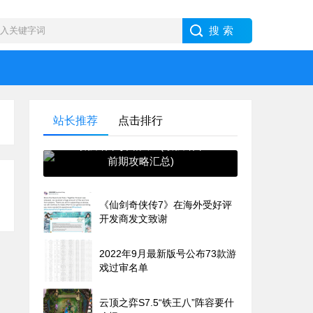
站长推荐
点击排行
最强蜗牛攻略大全(最强蜗牛
前期攻略汇总)
《仙剑奇侠传7》在海外受好评
开发商发文致谢
2022年9月最新版号公布73款游
戏过审名单
云顶之弈S7.5“铁王八”阵容要什