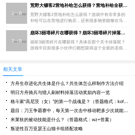
荒野大镖客2营地补给怎么获得？营地补给全获取途径详解汇总
上一篇
荒野大镖客2营地补给怎么获得？游戏中有非常多的
补给可以在营地进行购买，还有很多物资能够在马车
附近购买，那么具体每一种不同的物资补给如何获
得？下面是小编分享的攻略解析，感兴趣的可以一起
崩坏3丽塔碎片在哪获得？崩坏3丽塔碎片掉落关卡详解
来关注下哦！营地补
下一篇
崩坏3丽塔碎片在哪获得？具体在那个关卡掉落呢？
游戏中目前很多小伙伴们都想获得这个全新的圣痕
吧？下面是小编分享的碎片掉落关卡详解，感兴趣的
可以一起来关注下哦！主要是关卡掉落碎片：剧情-困
难2-11剧情-
相关文章
方舟生存进化共生体是什么？共生体怎么样制作方法介绍
明日方舟骑兵与猎人刷材料掉落活动奖励内容一览
格斗家“高尼茨（女）”的第一个战魂是？（答题格式：kof+答案）
题目：刀王争霸赛中，每天第一次击中移动靶多少次就能获得当日奖励？（答题格式：cf+答案）
米莱狄的被动技能是什么？（答题格式：wz+答案）
叛逆性百万亚瑟王山猫卡组搭配攻略