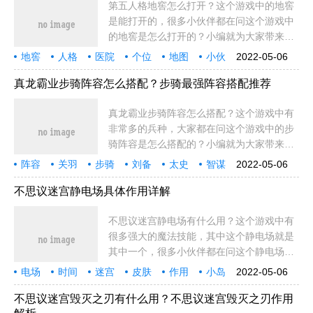
第五人格地窖怎么打开？这个游戏中的地窖
是能打开的，很多小伙伴都在问这个游戏中
的地窖是怎么打开的？小编就为大家带来了
第五人格地窖打开方法分享！第五人格地窖
地窖
人格
医院
个位
地图
小伙
2022-05-06
怎么打开？1、每张图地窖是固定3个位置，
小伙伴
废墟
机子
三角
方法
两个
位置
内容
小屋
就是
工厂
方向
更多
木屋
看了两个
真龙霸业步骑阵容怎么搭配？步骑最强阵容搭配推荐
真龙霸业步骑阵容怎么搭配？这个游戏中有
非常多的兵种，大家都在问这个游戏中的步
骑阵容是怎么搭配的？小编就为大家带来了
步骑最强阵容搭配推荐！阵容一武将：刘备
阵容
关羽
步骑
刘备
太史
智谋
2022-05-06
甄姬 关羽 曹操强度：★★★★★★评价：此
武将
组合
最强
强度
战法
方面
难度
神将
评价
真龙
霸业
推荐
合适
最高
阵容
不思议迷宫静电场具体作用详解
不思议迷宫静电场有什么用？这个游戏中有
很多强大的魔法技能，其中这个静电场就是
其中一个，很多小伙伴都在问这个静电场有
什么用？小编就为大家带来了不思议迷宫静
电场
时间
迷宫
皮肤
作用
小岛
2022-05-06
电场具体作用详解！?不思议迷宫静电场作
攻略
魔法
传奇
定向越野
小伙
小伙伴
就是
法术
魔力
越野
强大
满汉全席
名称
用介绍【名
不思议迷宫毁灭之刃有什么用？不思议迷宫毁灭之刃作用
妖怪