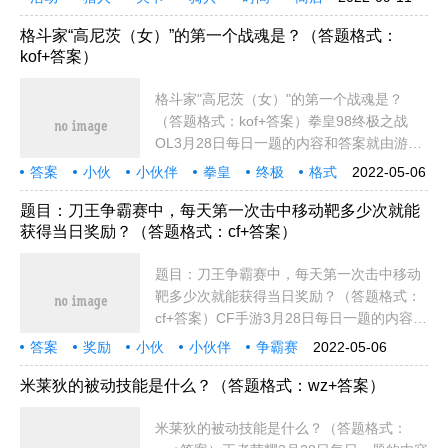
与猎人活动内容一览，感兴趣的玩家不要错
家具
干员
部分
内容
活动内容
任务
标准
潮汐
玩家
奖励
开放
金币
格拉
格拉尼
过。5
格斗家“高尼茨（女）”的第一个战魂是？（答题格式：
kof+答案）
格斗家"高尼茨（女）"的第一个战魂是？
（答题格式：kof+答案）拳皇98终极之战
OL3月28日每日一题的内容和答案就由游迅
小编为各位小伙伴送上，还没有领取奖励的
答案
小伙
小伙伴
拳皇
终极
格式
2022-05-06
小伙伴赶快去微信输入答案领奖吧！相关链
尼茨
内容
大全
就是
更多
链接
奖励
帮助
推荐
更新
输入
接
题目：刀王争霸赛中，每天第一次击中移动靶多少次就能
获得当日奖励？（答题格式：cf+答案）
题目：刀王争霸赛中，每天第一次击中移动
靶多少次就能获得当日奖励？（答题格式：
cf+答案）CF手游3月28日每日一题的内容和
答案就由游迅小编为各位小伙伴送上，还没
答案
奖励
小伙
小伙伴
争霸赛
2022-05-06
有领取奖励的小伙伴赶快去微信输入答案领
刀王
格式
移动靶
第一次
题目
争霸
移动
内容
大全
就是
更多
链接
帮助
推荐
奖
米莱狄的被动技能是什么？（答题格式：wz+答案）
输入
米莱狄的被动技能是什么？（答题格式：