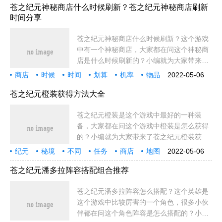
开局
时间
节奏
钩子
阶段
很大
有数
2个大
苍之纪元神秘商店什么时候刷新？苍之纪元神秘商店刷新
时间分享
苍之纪元神秘商店什么时候刷新？这个游戏
中有一个神秘商店，大家都在问这个神秘商
店是什么时候刷新的？小编就为大家带来了
这个神秘商店刷新时间分享！神秘商店刷新
商店
时候
时间
划算
机率
物品
2022-05-06
规律与开启时间详解：神秘商店里买的东西
精华
纪元
便宜
清楚
重要
幸运
东西
主力
内容
小伙
小伙伴
就是
总会
更多
都比较的便
苍之纪元橙装获得方法大全
苍之纪元橙装是这个游戏中最好的一种装
备，大家都在问这个游戏中橙装是怎么获得
的？小编就为大家带来了苍之纪元橙装获得
方法大全，还不清楚的小伙伴还在等什么
纪元
秘境
不同
任务
商店
地图
2022-05-06
呢？苍之纪元如何获得橙装？苍之纪元橙装
冒险
大全
方法
清楚
内容
几率
品质
地方
守护者
小伙
小伙伴
就是
彩蛋
更多
获得途径介绍：
苍之纪元潘多拉阵容搭配组合推荐
苍之纪元潘多拉阵容怎么搭配？这个英雄是
这个游戏中比较厉害的一个角色，很多小伙
伴都在问这个角色阵容是怎么搭配的？小编