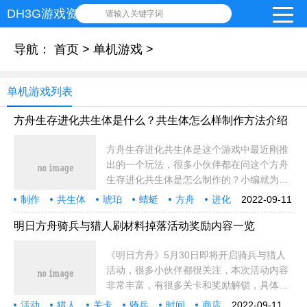
DH3G游戏资讯网
请输入关键字词
导航：
首页
>
单机游戏
>
单机游戏列表
方舟生存进化共生体是什么？共生体怎么样制作方法介绍
方舟生存进化共生体是这个游戏中最近刚推
出的一个玩法，很多小伙伴都在问这个方舟
生存进化共生体是怎么制作的？小编就为大
家带来了共生体制作方法介绍！方舟生存进
制作
共生体
琥珀
蜻蜓
方舟
进化
2022-09-11
化共生体制作攻略共生体需要去琥珀商店，
印痕
商店
方法
小伙
小伙伴
平台
技能
概率
水泥
脚蹼
青蛙
制作方法
上限
位置
充值购买方
明日方舟骑兵与猎人刷材料掉落活动奖励内容一览
《明日方舟》5月30日即将开启骑兵与猎人
活动，很多小伙伴都很关注，本次活动内容
非常丰富，有很多关卡和奖励解锁，具体是
怎样的呢？下面就为大家带来5月30日骑兵
活动
猎人
关卡
骑兵
时间
商店
2022-09-11