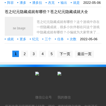
就为大家带来了苍之纪元潘多拉阵容搭配组
阵容
潘多
潘多拉
杰克
输出
就是
2022-05-06
合推荐，大家还在等什么呢？潘多拉阵容组
英雄
齐格
组合
布伦
希尔
希尔德
丽丝
纪元
实惠
清一色
技能
敌方
角色
厉害
合攻略：阵
苍之纪元隐藏成就有哪些？苍之纪元隐藏成就大全
苍之纪元隐藏成就有哪些？这个游戏中存在
一些隐藏成就，很多小伙伴都在问这个游戏
中隐藏成就有哪些？小编就为大家带来了这
个隐藏成就汇总分享，大家还在等什么呢？
成就
更多
纪元
三个
任务
次数
2022-05-06
苍之纪元隐藏成就大全隐藏成就在成就列表
西西
冒险
肯定
大全
不同
最高
两个
内容
名字
小伙
小伙伴
就是
战时
数量
里是不显示
1
2
3
4
5
下一页
最后一页
微信公众号
我的微信