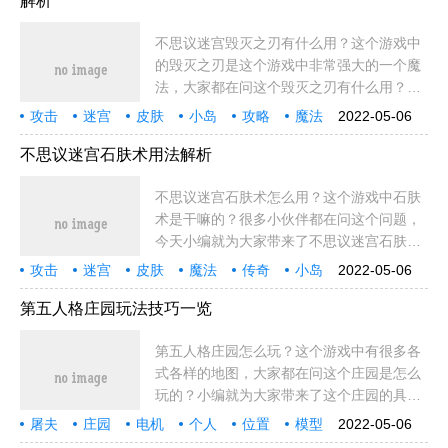
解析
不思议迷宫毁灭之刃有什么用？这个游戏中
的毁灭之刃是这个游戏中非常强大的一个魔
法，大家都在问这个毁灭之刃有什么用？小
编就为大家带来了不思议迷宫毁灭之刃作用
攻击
迷宫
皮肤
小岛
攻略
魔法
2022-05-06
解析！?不思议迷宫毁灭之刃用法介绍【名
作用
传奇
公爵
定向越野
攻击力
魔力
神冈
越野
强大
满汉全席
增幅
天赋
妖怪
称】毁灭之
不思议迷宫石肤术用法解析
小伙
不思议迷宫石肤术怎么用？这个游戏中石肤
术是干嘛的？很多小伙伴都在问这个问题，
今天小编就为大家带来了不思议迷宫石肤术
用法解析，希望对小伙伴有所帮助！不思议
攻击
迷宫
皮肤
魔法
传奇
小岛
2022-05-06
迷宫石肤术效果一览【名称】石肤术【阶
攻略
效果
主动
傀儡
回合
定向越野
小伙
小伙伴
法师
越野
满汉全席
一览
中石
位】1阶魔法
第五人格庄园玩法技巧一览
冰锥
第五人格庄园怎么玩？这个游戏中有很多各
式各样的地图，大家都在问这个庄园是怎么
玩的？小编就为大家带来了这个庄园的具体
玩法，大家还在等什么呢？?第五人格庄园
屠夫
庄园
电机
个人
位置
模型
2022-05-06
玩法技巧分享1.心里熟记电机点电机位置，
队友
人格
玩法
地方
地道
小伙
小伙伴