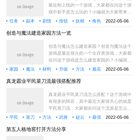
最近刚上线的一个游戏，大家都在问这个游
戏中新手是怎么玩的？小编就为大家带来了
这个叛逆性百万亚瑟王新手玩法技巧解析！
任务
副本
剧情
按钮
妖精
角色
2022-05-06
叛逆性百万亚瑟王攻略大全（一）创建角
玩家
菜单
对话
叛逆性
新手
叛逆
主城
怪物
敌人
系统
奖励
选择
成功
位置
色，初始教程
创造与魔法建造家园方法一览
创造与魔法怎么建造家园？创造与魔法这个
游戏是最近很火的一个生存类游戏，大家都
在问这个游戏是怎么建造家园的？小编就为
大家带来了这个游戏建造家园方法分享！创
家园
魔法
材料
升级
方法
最高
2022-05-06
造与魔法建造家园方法介绍A：点击左上角
等级
合适
人数
位置
内容
功能
图案
地点
基石
大全
宠物
就是
属性
左上角
的制作栏，
真龙霸业平民菜刀流最强搭配推荐
真龙霸业平民菜刀流怎么搭配？这个游戏中
有很多的阵容，其中最近大家很关心的就是
平民菜刀流，大家都在问这个流派是怎么搭
配的？小编就为大家带来了真龙霸业平民菜
平民
菜刀
方法
武将
赵云
最强
2022-05-06
刀流最强搭配推荐！菜刀流(纯攻击组合)武
真龙
霸业
推荐
阵容
就是
技巧
竞技
魏延
攻击
组合
不错
普通
兵种
内容
将：张飞
第五人格地窖打开方法分享