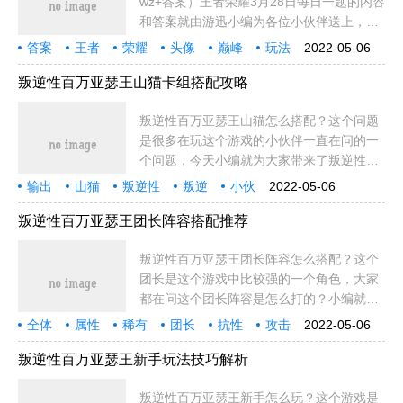
wz+答案）王者荣耀3月28日每日一题的内容
和答案就由游迅小编为各位小伙伴送上，还
没有领取奖励的小伙伴赶快去微信输入答案
答案
王者
荣耀
头像
巅峰
玩法
2022-05-06
领奖吧！相关链接推荐：王者荣耀微信每日
英雄
技能
契约
小伙
小伙伴
格式
米莱
内容
时间
皮肤
规则
奖励
推荐
暖暖
一题答
叛逆性百万亚瑟王山猫卡组搭配攻略
叛逆性百万亚瑟王山猫怎么搭配？这个问题
是很多在玩这个游戏的小伙伴一直在问的一
个问题，今天小编就为大家带来了叛逆性百
万亚瑟王山猫卡组搭配攻略，希望对小伙伴
输出
山猫
叛逆性
叛逆
小伙
2022-05-06
有所帮助！叛逆性百万亚瑟王山猫卡组搭配
小伙伴
攻略
单体
技能
问题
帮助
明显
内容
就是
效果
更多
模版
特色
的卡
攻略首先这
叛逆性百万亚瑟王团长阵容搭配推荐
篇文章
叛逆性百万亚瑟王团长阵容怎么搭配？这个
团长是这个游戏中比较强的一个角色，大家
都在问这个团长阵容是怎么打的？小编就为
大家带来了叛逆性百万亚瑟王团长阵容搭配
全体
属性
稀有
团长
抗性
攻击
2022-05-06
推荐！叛逆性百万亚瑟王团长卡组搭配攻略
领导力
免疫
输出
就是
效果
叛逆性
阵容
王团
叛逆
恐惧
混乱
对策
芯片
队友
常驻卡(文
叛逆性百万亚瑟王新手玩法技巧解析
叛逆性百万亚瑟王新手怎么玩？这个游戏是