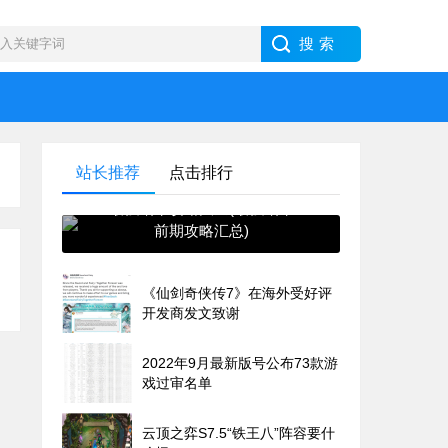
站长推荐
点击排行
最强蜗牛攻略大全(最强蜗牛
前期攻略汇总)
《仙剑奇侠传7》在海外受好评
开发商发文致谢
2022年9月最新版号公布73款游
戏过审名单
云顶之弈S7.5“铁王八”阵容要什