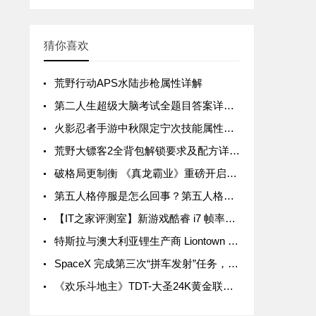
猜你喜欢
荒野行动APS水陆步枪属性详解
第二人生超级大脑考试全题目答案详解汇总
火影忍者手游中秋限定宁次技能属性详解
荒野大镖客2全背包解锁要求及配方详解汇总
破格局更制衡 《真龙霸业》重磅开启SLG3.0时代
第五人格停服是怎么回事？第五人格停服公告一览
【IT之家评测室】新游戏酷睿 i7 帧率领先 15%，拯救者 Y9000P 与 R9000P 进一步拉开差距
特斯拉与澳大利亚锂生产商 Liontown Resources 签署五年协议，后者股价暴涨近 20%
SpaceX 完成第三次“拼车发射”任务，送 105 颗微型卫星入轨
《欢乐斗地主》TDT-大圣24K黄金联赛首轮周赛战罢 关注大圣Live抢互动豪礼！