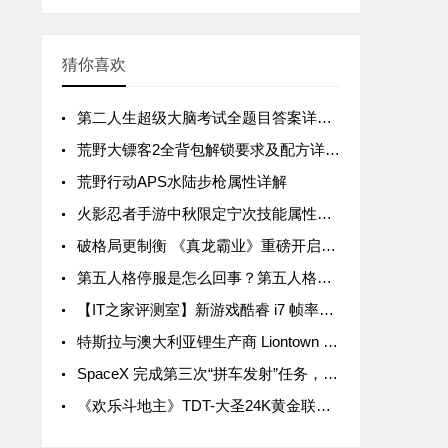
猜你喜欢
第二人生超级大脑考试全题目答案详解汇总
荒野大镖客2全背包解锁要求及配方详解汇总
荒野行动APS水陆步枪属性详解
火影忍者手游中秋限定宁次技能属性详解
破格局更制衡 《真龙霸业》重磅开启SLG3.0时代
第五人格停服是怎么回事？第五人格停服公告一览
【IT之家评测室】新游戏酷睿 i7 帧率领先 15%，拯救者 Y9000P 与 R9000P 进一步拉开差距
特斯拉与澳大利亚锂生产商 Liontown Resources 签署五年协议，后者股价暴涨近 20%
SpaceX 完成第三次“拼车发射”任务，送 105 颗微型卫星入轨
《欢乐斗地主》TDT-大圣24K黄金联赛首轮周赛战罢 关注大圣Live抢互动豪礼！