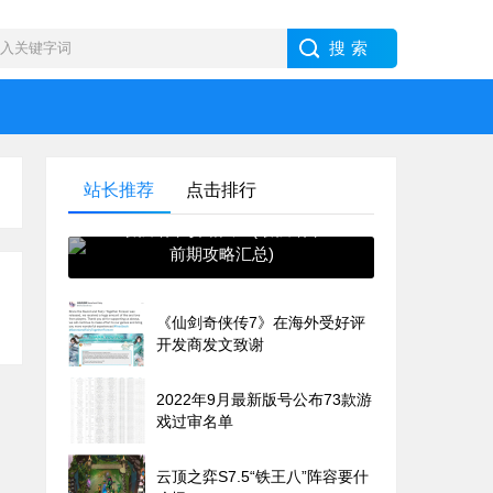
站长推荐
点击排行
最强蜗牛攻略大全(最强蜗牛
前期攻略汇总)
《仙剑奇侠传7》在海外受好评
开发商发文致谢
2022年9月最新版号公布73款游
戏过审名单
云顶之弈S7.5“铁王八”阵容要什