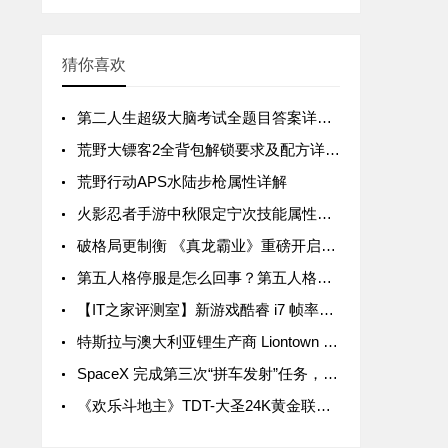
猜你喜欢
第二人生超级大脑考试全题目答案详解汇总
荒野大镖客2全背包解锁要求及配方详解汇总
荒野行动APS水陆步枪属性详解
火影忍者手游中秋限定宁次技能属性详解
破格局更制衡 《真龙霸业》重磅开启SLG3.0时代
第五人格停服是怎么回事？第五人格停服公告一览
【IT之家评测室】新游戏酷睿 i7 帧率领先 15%，拯救者 Y9000P 与 R9000P 进一步拉开差距
特斯拉与澳大利亚锂生产商 Liontown Resources 签署五年协议，后者股价暴涨近 20%
SpaceX 完成第三次“拼车发射”任务，送 105 颗微型卫星入轨
《欢乐斗地主》TDT-大圣24K黄金联赛首轮周赛战罢 关注大圣Live抢互动豪礼！