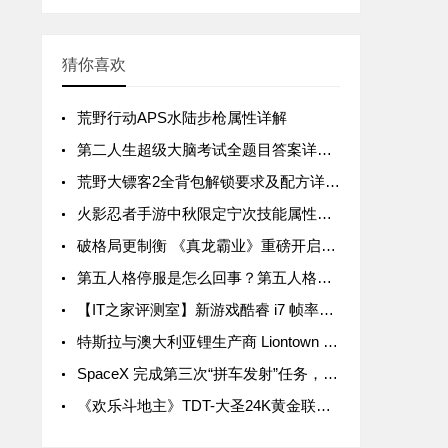
猜你喜欢
荒野行动APS水陆步枪属性详解
第二人生超级大脑考试全题目答案详解汇总
荒野大镖客2全背包解锁要求及配方详解汇总
火影忍者手游中秋限定宁次技能属性详解
破格局更制衡 《真龙霸业》重磅开启SLG3.0时代
第五人格停服是怎么回事？第五人格停服公告一览
【IT之家评测室】新游戏酷睿 i7 帧率领先 15%，拯救者 Y9000P 与 R9000P 进一步拉开差距
特斯拉与澳大利亚锂生产商 Liontown Resources 签署五年协议，后者股价暴涨近 20%
SpaceX 完成第三次“拼车发射”任务，送 105 颗微型卫星入轨
《欢乐斗地主》TDT-大圣24K黄金联赛首轮周赛战罢 关注大圣Live抢互动豪礼！