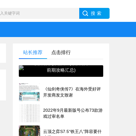
站长推荐
点击排行
最强蜗牛攻略大全(最强蜗牛
前期攻略汇总)
《仙剑奇侠传7》在海外受好评
开发商发文致谢
2022年9月最新版号公布73款游
戏过审名单
云顶之弈S7.5“铁王八”阵容要什