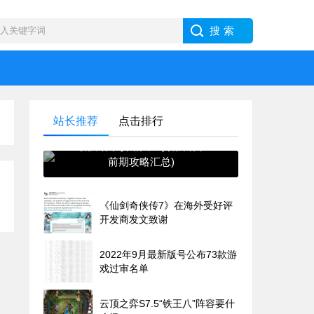
站长推荐
点击排行
最强蜗牛攻略大全(最强蜗牛
前期攻略汇总)
《仙剑奇侠传7》在海外受好评
开发商发文致谢
2022年9月最新版号公布73款游
戏过审名单
云顶之弈S7.5“铁王八”阵容要什