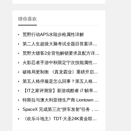
猜你喜欢
荒野行动APS水陆步枪属性详解
第二人生超级大脑考试全题目答案详解汇总
荒野大镖客2全背包解锁要求及配方详解汇总
火影忍者手游中秋限定宁次技能属性详解
破格局更制衡 《真龙霸业》重磅开启SLG3.0时代
第五人格停服是怎么回事？第五人格停服公告一览
【IT之家评测室】新游戏酷睿 i7 帧率领先 15%，拯救者 Y9000P 与 R9000P 进一步拉开差距
特斯拉与澳大利亚锂生产商 Liontown Resources 签署五年协议，后者股价暴涨近 20%
SpaceX 完成第三次“拼车发射”任务，送 105 颗微型卫星入轨
《欢乐斗地主》TDT-大圣24K黄金联赛首轮周赛战罢 关注大圣Live抢互动豪礼！