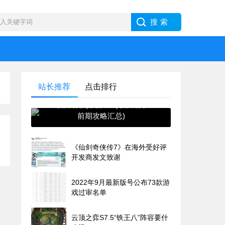
站长推荐
点击排行
最强蜗牛攻略大全(最强蜗牛
前期攻略汇总)
《仙剑奇侠传7》在海外受好评
开发商发文致谢
2022年9月最新版号公布73款游
戏过审名单
云顶之弈S7.5“铁王八”阵容要什