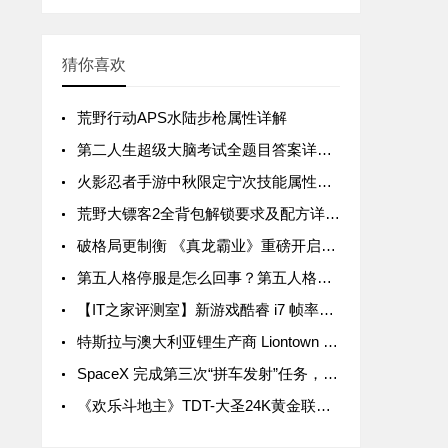
猜你喜欢
荒野行动APS水陆步枪属性详解
第二人生超级大脑考试全题目答案详解汇总
火影忍者手游中秋限定宁次技能属性详解
荒野大镖客2全背包解锁要求及配方详解汇总
破格局更制衡 《真龙霸业》重磅开启SLG3.0时代
第五人格停服是怎么回事？第五人格停服公告一览
【IT之家评测室】新游戏酷睿 i7 帧率领先 15%，拯救者 Y9000P 与 R9000P 进一步拉开差距
特斯拉与澳大利亚锂生产商 Liontown Resources 签署五年协议，后者股价暴涨近 20%
SpaceX 完成第三次“拼车发射”任务，送 105 颗微型卫星入轨
《欢乐斗地主》TDT-大圣24K黄金联赛首轮周赛战罢 关注大圣Live抢互动豪礼！