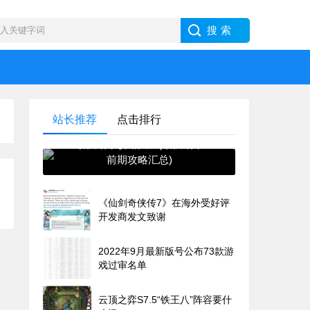
站长推荐
点击排行
最强蜗牛攻略大全(最强蜗牛
前期攻略汇总)
《仙剑奇侠传7》在海外受好评
开发商发文致谢
2022年9月最新版号公布73款游
戏过审名单
云顶之弈S7.5“铁王八”阵容要什