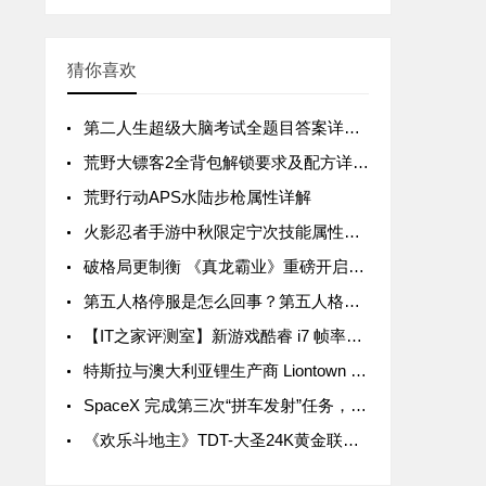
猜你喜欢
第二人生超级大脑考试全题目答案详解汇总
荒野大镖客2全背包解锁要求及配方详解汇总
荒野行动APS水陆步枪属性详解
火影忍者手游中秋限定宁次技能属性详解
破格局更制衡 《真龙霸业》重磅开启SLG3.0时代
第五人格停服是怎么回事？第五人格停服公告一览
【IT之家评测室】新游戏酷睿 i7 帧率领先 15%，拯救者 Y9000P 与 R9000P 进一步拉开差距
特斯拉与澳大利亚锂生产商 Liontown Resources 签署五年协议，后者股价暴涨近 20%
SpaceX 完成第三次“拼车发射”任务，送 105 颗微型卫星入轨
《欢乐斗地主》TDT-大圣24K黄金联赛首轮周赛战罢 关注大圣Live抢互动豪礼！