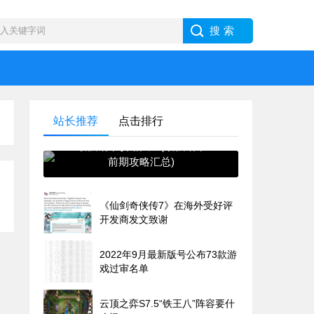
站长推荐
点击排行
最强蜗牛攻略大全(最强蜗牛
前期攻略汇总)
《仙剑奇侠传7》在海外受好评
开发商发文致谢
2022年9月最新版号公布73款游
戏过审名单
云顶之弈S7.5“铁王八”阵容要什