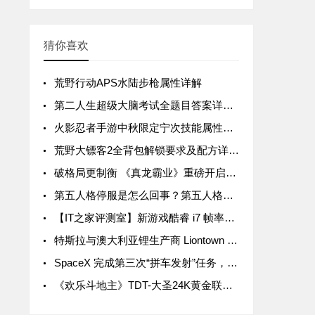
猜你喜欢
荒野行动APS水陆步枪属性详解
第二人生超级大脑考试全题目答案详解汇总
火影忍者手游中秋限定宁次技能属性详解
荒野大镖客2全背包解锁要求及配方详解汇总
破格局更制衡 《真龙霸业》重磅开启SLG3.0时代
第五人格停服是怎么回事？第五人格停服公告一览
【IT之家评测室】新游戏酷睿 i7 帧率领先 15%，拯救者 Y9000P 与 R9000P 进一步拉开差距
特斯拉与澳大利亚锂生产商 Liontown Resources 签署五年协议，后者股价暴涨近 20%
SpaceX 完成第三次“拼车发射”任务，送 105 颗微型卫星入轨
《欢乐斗地主》TDT-大圣24K黄金联赛首轮周赛战罢 关注大圣Live抢互动豪礼！