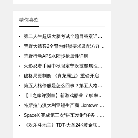
猜你喜欢
第二人生超级大脑考试全题目答案详解汇总
荒野大镖客2全背包解锁要求及配方详解汇总
荒野行动APS水陆步枪属性详解
火影忍者手游中秋限定宁次技能属性详解
破格局更制衡 《真龙霸业》重磅开启SLG3.0时代
第五人格停服是怎么回事？第五人格停服公告一览
【IT之家评测室】新游戏酷睿 i7 帧率领先 15%，拯救者 Y9000P 与 R9000P 进一步拉开差距
特斯拉与澳大利亚锂生产商 Liontown Resources 签署五年协议，后者股价暴涨近 20%
SpaceX 完成第三次“拼车发射”任务，送 105 颗微型卫星入轨
《欢乐斗地主》TDT-大圣24K黄金联赛首轮周赛战罢 关注大圣Live抢互动豪礼！