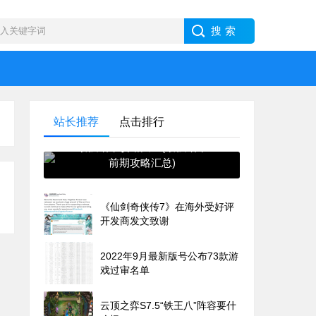
站长推荐
点击排行
最强蜗牛攻略大全(最强蜗牛
前期攻略汇总)
《仙剑奇侠传7》在海外受好评
开发商发文致谢
2022年9月最新版号公布73款游
戏过审名单
云顶之弈S7.5“铁王八”阵容要什