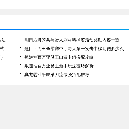
方法分
园的？小编就为大家带来了这个游戏建
、每张
造家园方法分享！创造与魔法建造家园
个
方法介绍A：点击左上角的制作栏，
方舟生存进化共生体是什么？共生体怎么样制作方法介绍
明日方舟骑兵与猎人刷材料掉落活动奖励内容一览
格斗家“高尼茨（女）”的第一个战魂是？（答题格式：kof+答案）
题目：刀王争霸赛中，每天第一次击中移动靶多少次就能获得当日奖励？（答题格式：cf+答案）
案）
叛逆性百万亚瑟王山猫卡组搭配攻略
叛逆性百万亚瑟王新手玩法技巧解析
真龙霸业平民菜刀流最强搭配推荐