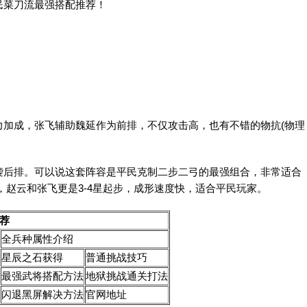
民菜刀流最强搭配推荐！
力加成，张飞辅助魏延作为前排，不仅攻击高，也有不错的物抗(物理
袭后排。可以说这套阵容是平民克制二步二弓的最强组合，非常适合
，赵云和张飞更是3-4星起步，成形速度快，适合平民玩家。
荐
全兵种属性介绍
星辰之石获得
普通挑战技巧
最强武将搭配方法
地狱挑战通关打法
闪退黑屏解决方法
官网地址