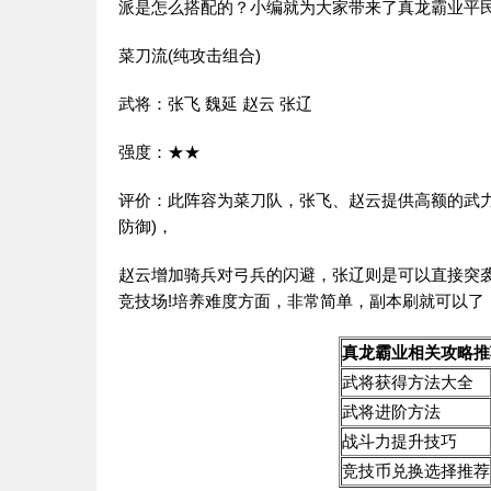
派是怎么搭配的？小编就为大家带来了真龙霸业平
菜刀流(纯攻击组合)
武将：张飞 魏延 赵云 张辽
强度：★★
评价：此阵容为菜刀队，张飞、赵云提供高额的武
防御)，
赵云增加骑兵对弓兵的闪避，张辽则是可以直接突
竞技场!培养难度方面，非常简单，副本刷就可以了
真龙霸业相关攻略推
武将获得方法大全
武将进阶方法
战斗力提升技巧
竞技币兑换选择推荐