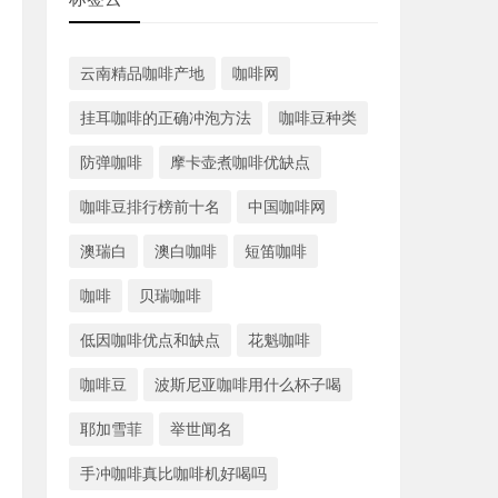
云南精品咖啡产地
咖啡网
挂耳咖啡的正确冲泡方法
咖啡豆种类
防弹咖啡
摩卡壶煮咖啡优缺点
咖啡豆排行榜前十名
中国咖啡网
澳瑞白
澳白咖啡
短笛咖啡
咖啡
贝瑞咖啡
低因咖啡优点和缺点
花魁咖啡
咖啡豆
波斯尼亚咖啡用什么杯子喝
耶加雪菲
举世闻名
手冲咖啡真比咖啡机好喝吗