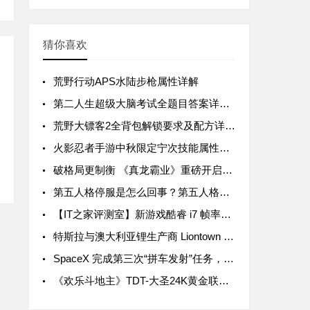
猜你喜欢
荒野行动APS水陆步枪属性详解
第二人生超级大脑考试全题目答案详解汇总
荒野大镖客2全背包解锁要求及配方详解汇总
火影忍者手游中秋限定宁次技能属性详解
破格局更制衡 《真龙霸业》重磅开启SLG3.0时代
第五人格停服是怎么回事？第五人格停服公告一览
【IT之家评测室】新游戏酷睿 i7 帧率领先 15%，拯救者 Y9000P 与 R9000P 进一步拉开差距
特斯拉与澳大利亚锂生产商 Liontown Resources 签署五年协议，后者股价暴涨近 20%
SpaceX 完成第三次“拼车发射”任务，送 105 颗微型卫星入轨
《欢乐斗地主》TDT-大圣24K黄金联赛首轮周赛战罢 关注大圣Live抢互动豪礼！