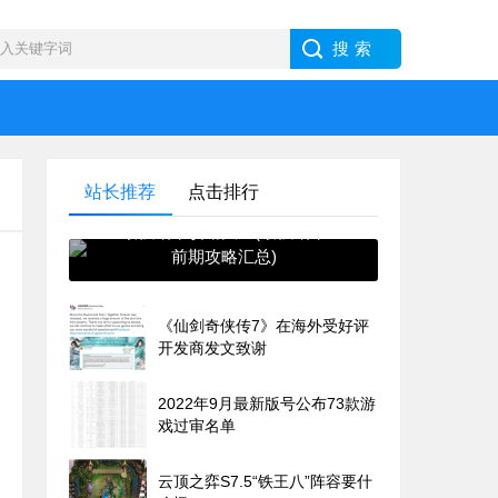
站长推荐
点击排行
最强蜗牛攻略大全(最强蜗牛
前期攻略汇总)
《仙剑奇侠传7》在海外受好评
开发商发文致谢
2022年9月最新版号公布73款游
戏过审名单
云顶之弈S7.5“铁王八”阵容要什