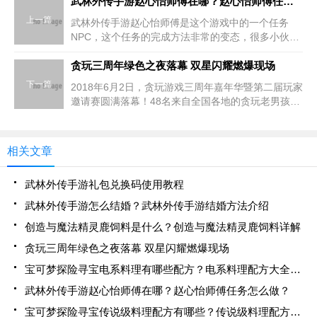
武林外传手游赵心怡师傅在哪？赵心怡师傅任务怎么做？
上一篇
武林外传手游赵心怡师傅是这个游戏中的一个任务
NPC，这个任务的完成方法非常的变态，很多小伙伴
都没完成这个任务，今天小编就为大家带来了这个任
务的完成方法及武林外传手游赵心怡师傅的具体位
贪玩三周年绿色之夜落幕 双星闪耀燃爆现场
置！?武林外传手游
下一篇
2018年6月2日，贪玩游戏三周年嘉年华暨第二届玩家
邀请赛圆满落幕！48名来自全国各地的贪玩老男孩齐
聚广州红专厂，在4个不同的游戏赛事里争夺各自领
域的最高荣誉。而在比赛结束后的贪玩游戏三周年绿
色之夜里
相关文章
武林外传手游礼包兑换码使用教程
武林外传手游怎么结婚？武林外传手游结婚方法介绍
创造与魔法精灵鹿饲料是什么？创造与魔法精灵鹿饲料详解
贪玩三周年绿色之夜落幕 双星闪耀燃爆现场
宝可梦探险寻宝电系料理有哪些配方？电系料理配方大全详解
武林外传手游赵心怡师傅在哪？赵心怡师傅任务怎么做？
宝可梦探险寻宝传说级料理配方有哪些？传说级料理配方大全汇总