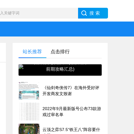
站长推荐
点击排行
最强蜗牛攻略大全(最强蜗牛
前期攻略汇总)
《仙剑奇侠传7》在海外受好评
开发商发文致谢
2022年9月最新版号公布73款游
戏过审名单
云顶之弈S7.5“铁王八”阵容要什