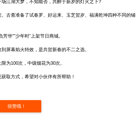
一场江湖大梦，不知能否，共醉于新岁的灯火之下?
架。古斋准备了试春罗、好运来、玉芝贺岁、福满乾坤四种不同的铺
不负芳华""少年时"上架节日商城。
收到屏幕焰火特效，是共贺新春的不二之选。
为100次，中级烟花为30次。
花获取方式，希望对小伙伴有所帮助！
很赞哦！