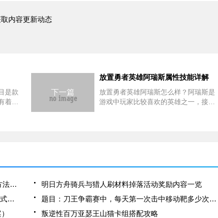
获取内容更新动态
放置勇者英雄阿瑞斯属性技能详解
目是款
下一篇
放置勇者英雄阿瑞斯怎么样？阿瑞斯是
有着各
游戏中玩家比较喜欢的英雄之一，接下
红袍感
来小编给各位介绍下阿瑞斯，想了解的
红袍视
就去看看吧。阿瑞斯(满级)职业：坦克
三坑两
品质：红色战力：28691基础属性攻
独
击：3789生命：3079
方舟生存进化共生体是什么？共生体怎么样制作方法介绍
明日方舟骑兵与猎人刷材料掉落活动奖励内容一览
格斗家“高尼茨（女）”的第一个战魂是？（答题格式：kof+答案）
题目：刀王争霸赛中，每天第一次击中移动靶多少次就能获得当日奖励？（答题格式：cf+答案）
案）
叛逆性百万亚瑟王山猫卡组搭配攻略