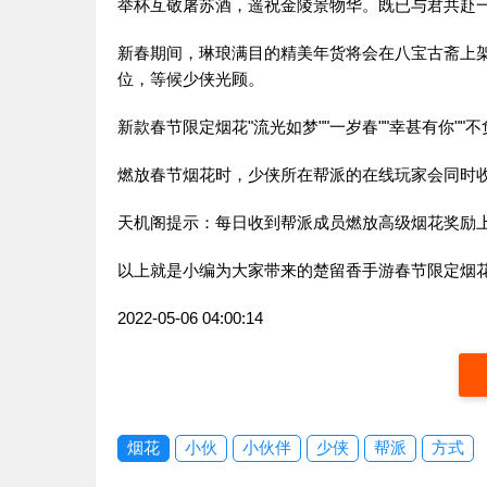
举杯互敬屠苏酒，遥祝金陵景物华。既已与君共赴
新春期间，琳琅满目的精美年货将会在八宝古斋上
位，等候少侠光顾。
新款春节限定烟花"流光如梦""一岁春""幸甚有你""
燃放春节烟花时，少侠所在帮派的在线玩家会同时
天机阁提示：每日收到帮派成员燃放高级烟花奖励上限
以上就是小编为大家带来的楚留香手游春节限定烟
2022-05-06 04:00:14
烟花
小伙
小伙伴
少侠
帮派
方式