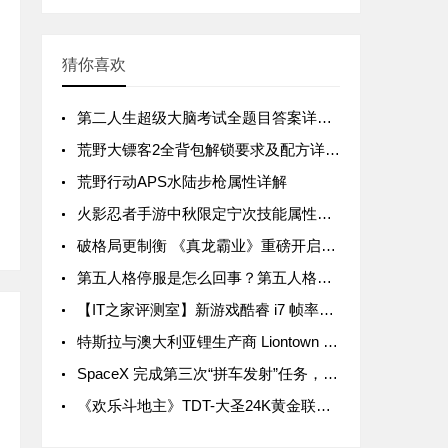
猜你喜欢
第二人生超级大脑考试全题目答案详解汇总
荒野大镖客2全背包解锁要求及配方详解汇总
荒野行动APS水陆步枪属性详解
火影忍者手游中秋限定宁次技能属性详解
破格局更制衡 《真龙霸业》重磅开启SLG3.0时代
第五人格停服是怎么回事？第五人格停服公告一览
【IT之家评测室】新游戏酷睿 i7 帧率领先 15%，拯救者 Y9000P 与 R9000P 进一步拉开差距
特斯拉与澳大利亚锂生产商 Liontown Resources 签署五年协议，后者股价暴涨近 20%
SpaceX 完成第三次“拼车发射”任务，送 105 颗微型卫星入轨
《欢乐斗地主》TDT-大圣24K黄金联赛首轮周赛战罢 关注大圣Live抢互动豪礼！